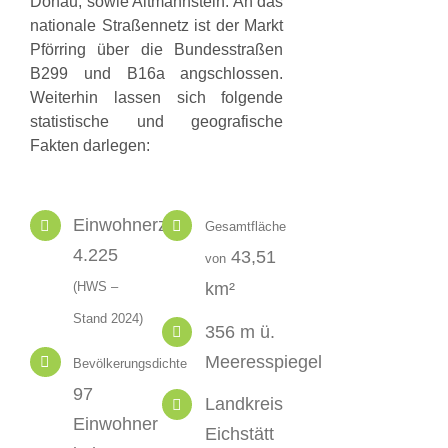
Donau, sowie Altmannstein. An das
nationale Straßennetz ist der Markt
Pförring über die Bundesstraßen
B299 und B16a angschlossen.
Weiterhin lassen sich folgende
statistische und geografische
Fakten darlegen:
Einwohnerzahl
Gesamtfläche
4.225
43,51
von
(HWS –
km²
Stand 2024)
356 m ü.
Meeresspiegel
Bevölkerungsdichte
97
Landkreis
Einwohner
Eichstätt