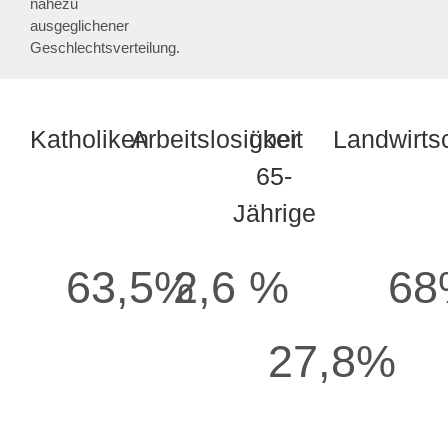
nahezu
ausgeglichener
Geschlechtsverteilung.
Katholiken
Arbeitslosigkeit
über
Landwirts
65-
Jährige
63,5%
2,6 %
68
27,8%