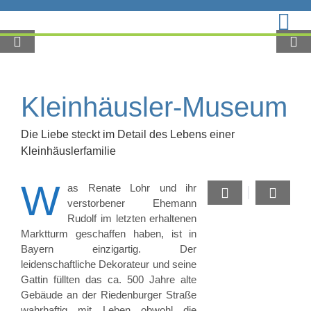
Zum
Inhalt
springen
Kleinhäusler-Museum
Die Liebe steckt im Detail des Lebens einer
Kleinhäuslerfamilie
W
as Renate Lohr und ihr
verstorbener Ehemann
Rudolf im letzten erhaltenen
Marktturm geschaffen haben, ist in
Bayern einzigartig. Der
leidenschaftliche Dekorateur und seine
Gattin füllten das ca. 500 Jahre alte
Gebäude an der Riedenburger Straße
wahrhaftig mit Leben obwohl die