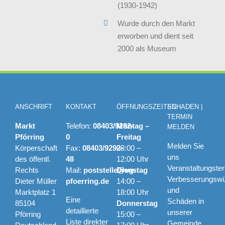
(1930-1942)
Wurde durch den Markt
erworben und dient seit
2000 als Museum
ANSCHRIFT
KONTAKT
ÖFFNUNGSZEITEN
SCHADEN |
TERMIN
Markt
Telefon:
08403/9292-
Montag –
MELDEN
Pförring
0
Freitag
Melden Sie
Körperschaft
Fax:
08403/9292-
08:00 –
uns
des öffentl.
48
12:00 Uhr
Veranstaltungste
Rechts
Mail:
poststelle@vg-
Dienstag
Verbesserungsw
Dieter Müller
pfoerring.de
14:00 –
und
Marktplatz 1
18:00 Uhr
Eine
Schäden in
85104
Donnerstag
detaillierte
unserer
Pförring
15:00 –
Liste direkter
Gemeinde.