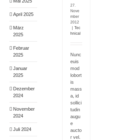
Mai 2025
27.
Nove
April 2025
mber
2012
März
|
Tec
hnical
2025
Februar
Nunc
2025
euis
Januar
mod
2025
lobort
is
Dezember
mass
2024
a, id
sollici
November
tudin
2024
augu
e
Juli 2024
aucto
r vel.