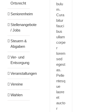
Ortsrecht
bulu
m.
Seniorenheim
Cura
bitur
Stellenangebote
fauci
/ Jobs
bus
ullam
Steuern &
corpe
Abgaben
r
lorem
Ver- und
sed
Entsorgung
egest
as.
Veranstaltungen
Pelle
ntesq
Vereine
ue
laore
Wahlen
et
aucto
r