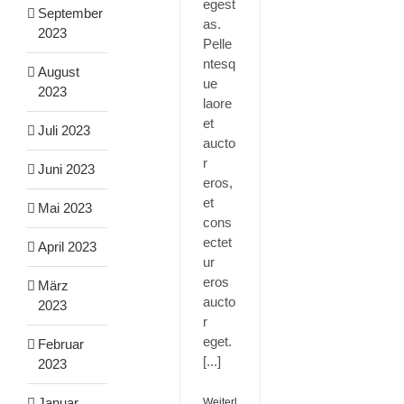
egest
September
as.
2023
Pelle
ntesq
August
ue
2023
laore
et
Juli 2023
aucto
r
Juni 2023
eros,
et
Mai 2023
cons
ectet
April 2023
ur
eros
März
aucto
2023
r
eget.
Februar
[...]
2023
Januar
Weiterlesen