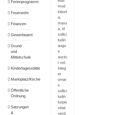
euis
Ferienprogramm
mod
lobort
Feuerwehr
is
mass
Finanzen
a, id
sollici
Gewerbeamt
tudin
augu
Grund-
e
und
aucto
Mittelschule
r vel.
Integ
Kindertagesstätte
er
Marktplatz/Kirche
ornar
e
Öffentliche
sollici
Ordnung
tudin
turpis
Satzungen
vitae
&
vesti