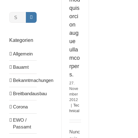
MITMACHEN
quis
Suche
orci
nach:
on
aug
Kategorien
ue
ulla
Allgemein
mco
rper
Bauamt
s.
Bekanntmachungen
27.
Nove
Breitbandausbau
mber
2012
|
Tec
Corona
hnical
EWO /
Passamt
Nunc