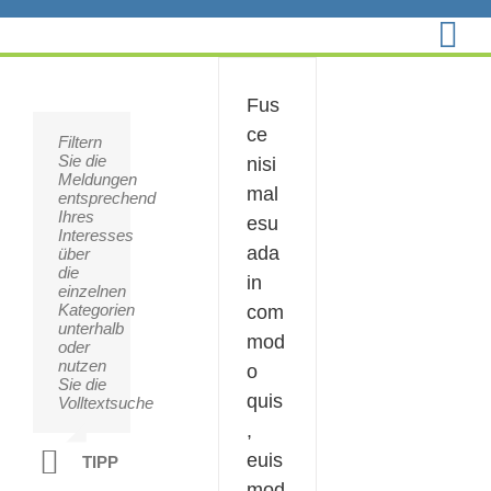
Zum
Inhalt
springen
Fus
ce
Filtern
Sie
Sie die
möchten
nisi
Meldungen
Inhalte
mal
entsprechend
zum
Ihres
Markt
esu
Interesses
Pförring
ada
über
veröffentlichen?
die
Wir
in
einzelnen
nehmen
Kategorien
gerne
com
unterhalb
Ihre
mod
oder
Vorschläge
nutzen
auf
o
Sie die
und
quis
Volltextsuche
infomieren
unsere
,
Bürger.
euis
TIPP
mod