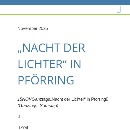
Zum
Inhalt
springen
November 2025
„NACHT DER
LICHTER“ IN
PFÖRRING
15
NOV
Ganztags
„Nacht der Lichter“ in Pförring
(Ganztags: Samstag)
Zeit