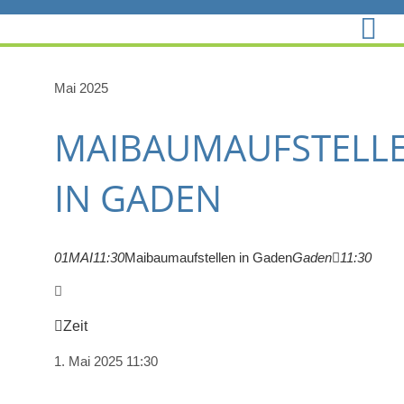
Zum
Inhalt
springen
Mai 2025
MAIBAUMAUFSTELL
IN GADEN
01
MAI
11:30
Maibaumaufstellen in Gaden
Gaden
11:30
Zeit
1. Mai 2025
11:30