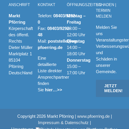
ANSCHRIFT
KONTAKT
ÖFFNUNGSZEITEN
SCHADEN |
TERMIN
Markt
Telefon:
08403/9292-
Montag –
MELDEN
Pförring
0
Freitag
Melden Sie
Körperschaft
Fax:
08403/9292-
08:00 –
uns
des öffentl.
48
12:00 Uhr
Veranstaltungste
Rechts
Mail:
poststelle@vg-
Dienstag
Verbesserungsw
Dieter Müller
pfoerring.de
14:00 –
und
Marktplatz 1
18:00 Uhr
Eine
Schäden in
85104
Donnerstag
detaillierte
unserer
Pförring
15:00 –
Liste direkter
Gemeinde.
Deutschland
17:00 Uhr
Ansprechpartner
finden
JETZT
Sie
hier…>>
MELDEN!
Copyright
2026 Markt Pförring |
www.pfoerring.de
|
Impressum & Datenschutz
|