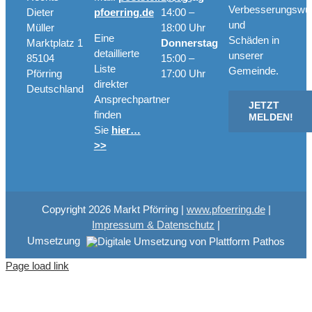
Verbesserungswü
Dieter
pfoerring.de
14:00 –
und
Müller
18:00 Uhr
Eine
Schäden in
Marktplatz 1
Donnerstag
detaillierte
unserer
85104
15:00 –
Liste
Gemeinde.
Pförring
17:00 Uhr
direkter
Deutschland
Ansprechpartner
JETZT
finden
MELDEN!
Sie
hier…
>>
Copyright
2026 Markt Pförring |
www.pfoerring.de
|
Impressum & Datenschutz
|
Umsetzung
Page load link