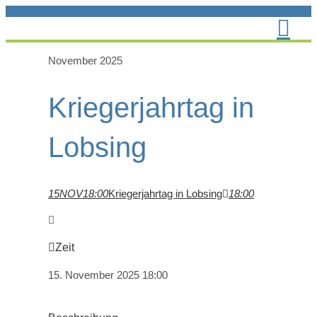
Zum
Inhalt
springen
November 2025
Kriegerjahrtag in
Lobsing
15
NOV
18:00
Kriegerjahrtag in Lobsing
18:00
Zeit
15. November 2025
18:00