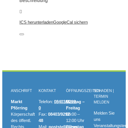
Beschreibung
ICS herunterladen
GoogleCal sichern
ANSCHRIFT
KONTAKT
ÖFFNUNGSZEITEN
SCHADEN |
TERMIN
Markt
Telefon:
08403/9292-
Montag –
MELDEN
Pförring
0
Freitag
Melden Sie
Körperschaft
Fax:
08403/9292-
08:00 –
uns
des öffentl.
48
12:00 Uhr
Veranstaltungster
Rechts
Mail:
poststelle@vg-
Dienstag