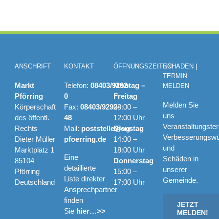
ANSCHRIFT
KONTAKT
ÖFFNUNGSZEITEN
SCHADEN |
TERMIN
Markt
Telefon:
08403/9292-
Montag –
MELDEN
Pförring
0
Freitag
Melden Sie
Körperschaft
Fax:
08403/9292-
08:00 –
uns
des öffentl.
48
12:00 Uhr
Veranstaltungste
Rechts
Mail:
poststelle@vg-
Dienstag
Verbesserungsw
Dieter Müller
pfoerring.de
14:00 –
und
Marktplatz 1
18:00 Uhr
Eine
Schäden in
85104
Donnerstag
detaillierte
unserer
Pförring
15:00 –
Liste direkter
Gemeinde.
Deutschland
17:00 Uhr
Ansprechpartner
finden
JETZT
Sie
hier…>>
MELDEN!