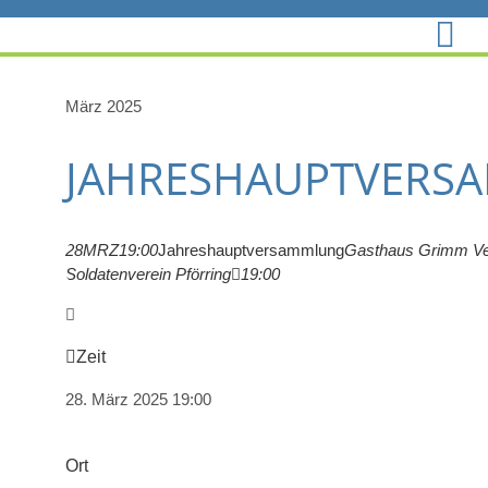
Zum
Inhalt
springen
März 2025
JAHRESHAUPTVERS
28
MRZ
19:00
Jahreshauptversammlung
Gasthaus Grimm
Ve
Soldatenverein Pförring
19:00
Zeit
28. März 2025
19:00
Ort