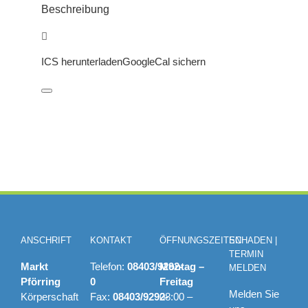
Beschreibung
ICS herunterladen
GoogleCal sichern
ANSCHRIFT
KONTAKT
ÖFFNUNGSZEITEN
SCHADEN |
TERMIN
Markt
Telefon:
08403/9292-
Montag –
MELDEN
Pförring
0
Freitag
Melden Sie
Körperschaft
Fax:
08403/9292-
08:00 –