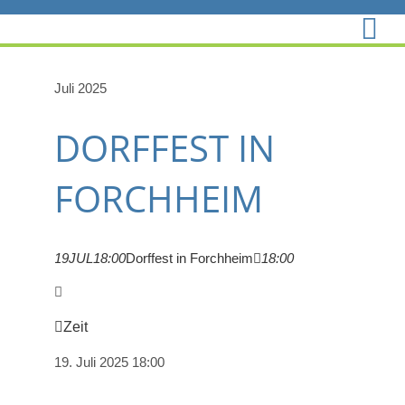
Zum
Inhalt
springen
Juli 2025
DORFFEST IN
FORCHHEIM
19
JUL
18:00
Dorffest in Forchheim
18:00
Zeit
19. Juli 2025
18:00