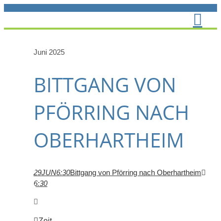
Zum
Inhalt
springen
Juni 2025
BITTGANG VON
PFÖRRING NACH
OBERHARTHEIM
29
JUN
6:30
Bittgang von Pförring nach Oberhartheim
6:30
Zeit