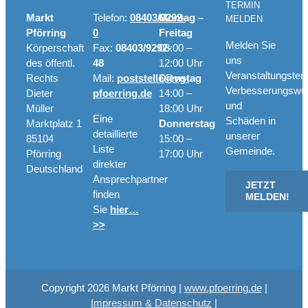
TERMIN
Markt
Telefon:
08403/9292-
Montag –
MELDEN
Pförring
0
Freitag
Melden Sie
Körperschaft
Fax:
08403/9292-
08:00 –
uns
des öffentl.
48
12:00 Uhr
Veranstaltungster
Rechts
Mail:
poststelle@vg-
Dienstag
Verbesserungswü
Dieter
pfoerring.de
14:00 –
und
Müller
18:00 Uhr
Eine
Schäden in
Marktplatz 1
Donnerstag
detaillierte
unserer
85104
15:00 –
Liste
Gemeinde.
Pförring
17:00 Uhr
direkter
Deutschland
Ansprechpartner
JETZT
finden
MELDEN!
Sie
hier…
>>
Copyright
2026 Markt Pförring |
www.pfoerring.de
|
Impressum & Datenschutz
|