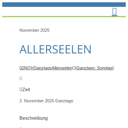
Zum
Inhalt
springen
November 2025
ALLERSEELEN
02
NOV
Ganztags
Allerseelen
(Ganztags: Sonntag)
Zeit
2. November 2025
Ganztags
Beschreibung