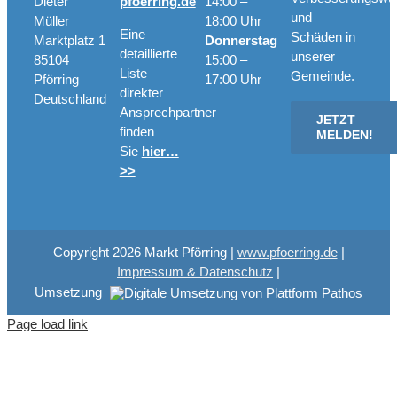
Dieter
pfoerring.de
14:00 –
und
Müller
18:00 Uhr
Eine
Schäden in
Marktplatz 1
Donnerstag
detaillierte
unserer
85104
15:00 –
Liste
Gemeinde.
Pförring
17:00 Uhr
direkter
Deutschland
Ansprechpartner
JETZT
finden
MELDEN!
Sie
hier…
>>
Copyright
2026 Markt Pförring |
www.pfoerring.de
|
Impressum & Datenschutz
|
Umsetzung
Page load link