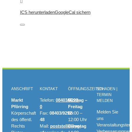
ICS herunterladen
GoogleCal sichern
ANSCHRIFT
KONTAKT
ÖFFNUNGSZEITEN
SCHADEN |
TERMIN
Markt
Telefon:
08403/9292-
Montag –
MELDEN
Pförring
0
Freitag
Melden Sie
Körperschaft
Fax:
08403/9292-
08:00 –
uns
des öffentl.
48
12:00 Uhr
Veranstaltungster
Rechts
Mail:
poststelle@vg-
Dienstag
Verbesserungswü