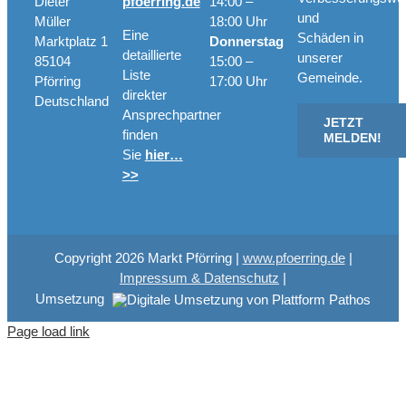
Dieter
pfoerring.de
14:00 –
und
Müller
18:00 Uhr
Eine
Schäden in
Marktplatz 1
Donnerstag
detaillierte
unserer
85104
15:00 –
Liste
Gemeinde.
Pförring
17:00 Uhr
direkter
Deutschland
Ansprechpartner
JETZT
finden
MELDEN!
Sie
hier…
>>
Copyright
2026 Markt Pförring |
www.pfoerring.de
|
Impressum & Datenschutz
|
Umsetzung
Page load link