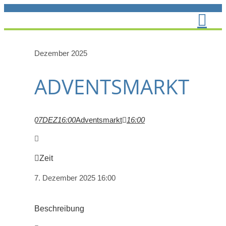
Zum
Inhalt
springen
Dezember 2025
ADVENTSMARKT
07
DEZ
16:00
Adventsmarkt
16:00
Zeit
7. Dezember 2025
16:00
Beschreibung