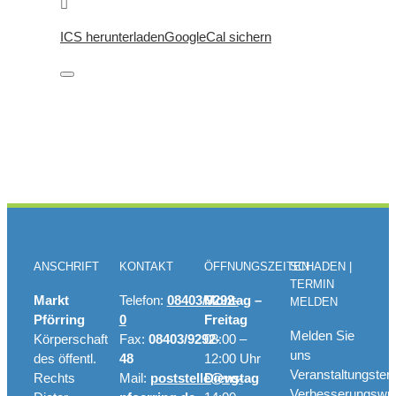
ICS herunterladen
GoogleCal sichern
ANSCHRIFT
KONTAKT
ÖFFNUNGSZEITEN
SCHADEN |
TERMIN
Markt
Telefon:
08403/9292-
Montag –
MELDEN
Pförring
0
Freitag
Melden Sie
Körperschaft
Fax:
08403/9292-
08:00 –
uns
des öffentl.
48
12:00 Uhr
Veranstaltungster
Rechts
Mail:
poststelle@vg-
Dienstag
Verbesserungswü