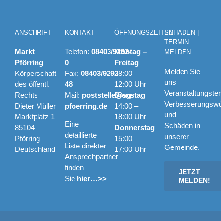
ANSCHRIFT
KONTAKT
ÖFFNUNGSZEITEN
SCHADEN |
TERMIN
Markt
Telefon:
08403/9292-
Montag –
MELDEN
Pförring
0
Freitag
Melden Sie
Körperschaft
Fax:
08403/9292-
08:00 –
uns
des öffentl.
48
12:00 Uhr
Veranstaltungste
Rechts
Mail:
poststelle@vg-
Dienstag
Verbesserungsw
Dieter Müller
pfoerring.de
14:00 –
und
Marktplatz 1
18:00 Uhr
Eine
Schäden in
85104
Donnerstag
detaillierte
unserer
Pförring
15:00 –
Liste direkter
Gemeinde.
Deutschland
17:00 Uhr
Ansprechpartner
finden
JETZT
Sie
hier…>>
MELDEN!