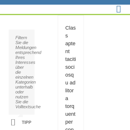
Zum
Inhalt
springen
Clas
s
Filtern
Sie
Sie die
möchten
apte
Meldungen
Inhalte
nt
entsprechend
zum
Ihres
Markt
taciti
Interesses
Pförring
soci
über
veröffentlichen?
die
Wir
osq
einzelnen
nehmen
Kategorien
gerne
u ad
unterhalb
Ihre
litor
oder
Vorschläge
nutzen
auf
a
Sie die
und
torq
Volltextsuche
infomieren
unsere
uent
Bürger.
per
TIPP
con