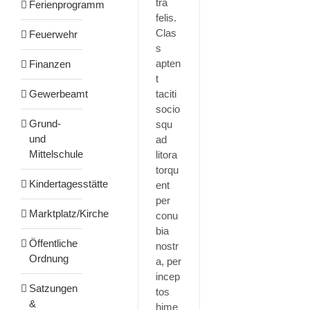
tra
Ferienprogramm
felis.
Clas
Feuerwehr
s
apten
Finanzen
t
taciti
Gewerbeamt
socio
Grund-
squ
und
ad
Mittelschule
litora
torqu
Kindertagesstätte
ent
per
Marktplatz/Kirche
conu
bia
Öffentliche
nostr
Ordnung
a, per
incep
Satzungen
tos
&
hime