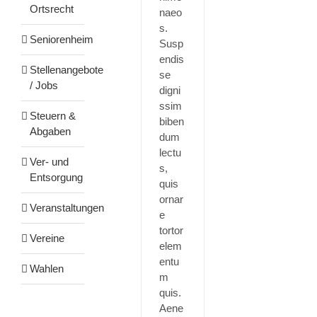
Ortsrecht
naeo
s.
Seniorenheim
Susp
endis
Stellenangebote
se
/ Jobs
digni
ssim
Steuern &
biben
Abgaben
dum
lectu
Ver- und
s,
Entsorgung
quis
ornar
Veranstaltungen
e
tortor
Vereine
elem
entu
Wahlen
m
quis.
Aene