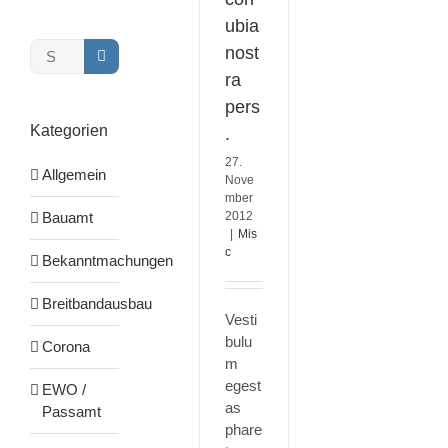
MITMACHEN
ubia
Suche
nost
nach:
ra
pers
Kategorien
.
27.
Allgemein
Nove
mber
2012
Bauamt
|
Mis
c
Bekanntmachungen
Breitbandausbau
Vesti
bulu
Corona
m
egest
EWO /
as
Passamt
phare