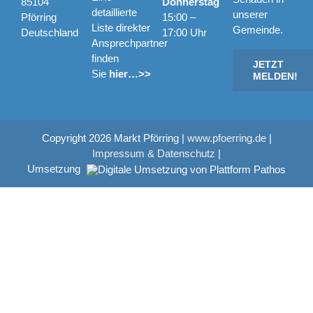
85104
Donnerstag
detaillierte
unserer
Pförring
15:00 –
Liste direkter
Gemeinde.
Deutschland
17:00 Uhr
Ansprechpartner
finden
JETZT
Sie
hier…>>
MELDEN!
Copyright
2026 Markt Pförring |
www.pfoerring.de
|
Impressum & Datenschutz
|
Umsetzung