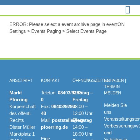
Zum
Inhalt
springen
ERROR: Please select a event archive page in eventON
Settings > Events Paging > Select Events Page
ANSCHRIFT
KONTAKT
ÖFFNUNGSZEITEN
SCHADEN |
TERMIN
Markt
Telefon:
08403/9292-
Montag –
MELDEN
Pförring
0
Freitag
Melden Sie
Körperschaft
Fax:
08403/9292-
08:00 –
uns
des öffentl.
48
12:00 Uhr
Veranstaltungste
Rechts
Mail:
poststelle@vg-
Dienstag
Verbesserungsw
Dieter Müller
pfoerring.de
14:00 –
und
Marktplatz 1
18:00 Uhr
Eine
Schäden in