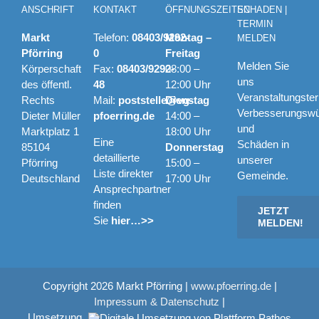
ANSCHRIFT
KONTAKT
ÖFFNUNGSZEITEN
SCHADEN |
TERMIN
Markt
Telefon:
08403/9292-
Montag –
MELDEN
Pförring
0
Freitag
Melden Sie
Körperschaft
Fax:
08403/9292-
08:00 –
uns
des öffentl.
48
12:00 Uhr
Veranstaltungste
Rechts
Mail:
poststelle@vg-
Dienstag
Verbesserungsw
Dieter Müller
pfoerring.de
14:00 –
und
Marktplatz 1
18:00 Uhr
Eine
Schäden in
85104
Donnerstag
detaillierte
unserer
Pförring
15:00 –
Liste direkter
Gemeinde.
Deutschland
17:00 Uhr
Ansprechpartner
finden
JETZT
Sie
hier…>>
MELDEN!
Copyright
2026 Markt Pförring |
www.pfoerring.de
|
Impressum & Datenschutz
|
Umsetzung