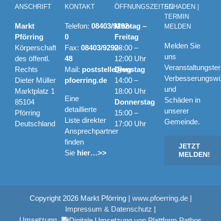
ANSCHRIFT
KONTAKT
ÖFFNUNGSZEITEN
SCHADEN |
TERMIN
Markt
Telefon:
08403/9292-
Montag –
MELDEN
Pförring
0
Freitag
Melden Sie
Körperschaft
Fax:
08403/9292-
08:00 –
uns
des öffentl.
48
12:00 Uhr
Veranstaltungste
Rechts
Mail:
poststelle@vg-
Dienstag
Verbesserungsw
Dieter Müller
pfoerring.de
14:00 –
und
Marktplatz 1
18:00 Uhr
Eine
Schäden in
85104
Donnerstag
detaillierte
unserer
Pförring
15:00 –
Liste direkter
Gemeinde.
Deutschland
17:00 Uhr
Ansprechpartner
finden
JETZT
Sie
hier…>>
MELDEN!
Copyright
2026 Markt Pförring |
www.pfoerring.de
|
Impressum & Datenschutz
|
Umsetzung