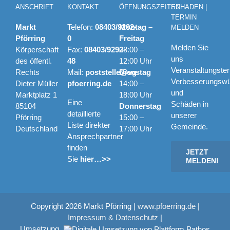
ANSCHRIFT
KONTAKT
ÖFFNUNGSZEITEN
SCHADEN |
TERMIN
Markt
Telefon:
08403/9292-
Montag –
MELDEN
Pförring
0
Freitag
Melden Sie
Körperschaft
Fax:
08403/9292-
08:00 –
uns
des öffentl.
48
12:00 Uhr
Veranstaltungste
Rechts
Mail:
poststelle@vg-
Dienstag
Verbesserungsw
Dieter Müller
pfoerring.de
14:00 –
und
Marktplatz 1
18:00 Uhr
Eine
Schäden in
85104
Donnerstag
detaillierte
unserer
Pförring
15:00 –
Liste direkter
Gemeinde.
Deutschland
17:00 Uhr
Ansprechpartner
finden
JETZT
Sie
hier…>>
MELDEN!
Copyright
2026 Markt Pförring |
www.pfoerring.de
|
Impressum & Datenschutz
|
Umsetzung