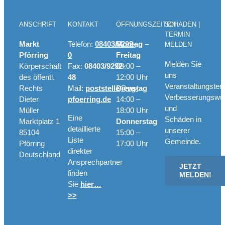
ANSCHRIFT
KONTAKT
ÖFFNUNGSZEITEN
SCHADEN |
TERMIN
Markt
Telefon:
08403/9292-
Montag –
MELDEN
Pförring
0
Freitag
Melden Sie
Körperschaft
Fax:
08403/9292-
08:00 –
uns
des öffentl.
48
12:00 Uhr
Veranstaltungster
Rechts
Mail:
poststelle@vg-
Dienstag
Verbesserungswü
Dieter
pfoerring.de
14:00 –
und
Müller
18:00 Uhr
Eine
Schäden in
Marktplatz 1
Donnerstag
detaillierte
unserer
85104
15:00 –
Liste
Gemeinde.
Pförring
17:00 Uhr
direkter
Deutschland
Ansprechpartner
JETZT
finden
MELDEN!
Sie
hier…
>>