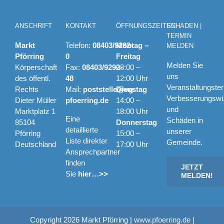
ANSCHRIFT
KONTAKT
ÖFFNUNGSZEITEN
SCHADEN |
TERMIN
Markt
Telefon:
08403/9292-
Montag –
MELDEN
Pförring
0
Freitag
Melden Sie
Körperschaft
Fax:
08403/9292-
08:00 –
uns
des öffentl.
48
12:00 Uhr
Veranstaltungste
Rechts
Mail:
poststelle@vg-
Dienstag
Verbesserungsw
Dieter Müller
pfoerring.de
14:00 –
und
Marktplatz 1
18:00 Uhr
Eine
Schäden in
85104
Donnerstag
detaillierte
unserer
Pförring
15:00 –
Liste direkter
Gemeinde.
Deutschland
17:00 Uhr
Ansprechpartner
finden
JETZT
Sie
hier…>>
MELDEN!
Copyright
2026 Markt Pförring |
www.pfoerring.de
|