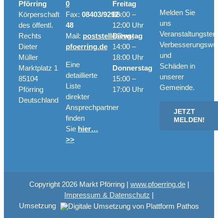
Pförring
0
Freitag
Melden Sie
Körperschaft
Fax:
08403/9292-
08:00 –
uns
des öffentl.
48
12:00 Uhr
Veranstaltungster
Rechts
Mail:
poststelle@vg-
Dienstag
Verbesserungswü
Dieter
pfoerring.de
14:00 –
und
Müller
18:00 Uhr
Eine
Schäden in
Marktplatz 1
Donnerstag
detaillierte
unserer
85104
15:00 –
Liste
Gemeinde.
Pförring
17:00 Uhr
direkter
Deutschland
Ansprechpartner
JETZT
finden
MELDEN!
Sie
hier…
>>
Copyright
2026 Markt Pförring |
www.pfoerring.de
|
Impressum & Datenschutz
|
Umsetzung