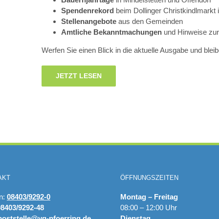
Spendenrekord
beim Dollinger Christkindlmarkt 
Stellenangebote
aus den Gemeinden
Amtliche Bekanntmachungen
und Hinweise zu
Werfen Sie einen Blick in die aktuelle Ausgabe und bleib
JETZT LESEN
AKT
ÖFFNUNGSZEITEN
on:
08403/9292-0
Montag – Freitag
08403/9292-48
08:00 – 12:00 Uhr
poststelle@vg-pfoerring.de
Dienstag