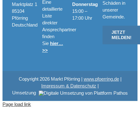
Eine
Schäden in
Marktplatz 1
Donnerstag
detaillierte
unserer
85104
15:00 –
Liste
Gemeinde.
Pförring
17:00 Uhr
direkter
Deutschland
Ansprechpartner
JETZT
finden
MELDEN!
Sie
hier…
>>
Copyright
2026 Markt Pförring |
www.pfoerring.de
|
Impressum & Datenschutz
|
Umsetzung
Page load link