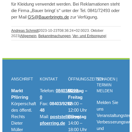
für Kleidung verwendet werden. Bei Reklamationen steht
die Firma „Bauer bringt`s“ unter der Tel. 0841/72493 oder
per Mail
GS@Bauerbringts.de
zur Verfügung.
Andreas Schmidt
2023-10-23T08:36:24+02:00
23. Oktober
2023
|
Allgemein
,
Bekanntmachungen
,
Ver- und Entsorgung
|
ANSCHRIFT
KONTAKT
ÖFFNUNGSZEITEN
SCHADEN |
TERMIN
Markt
Telefon:
08403/9292-
Montag –
MELDEN
Pförring
0
Freitag
Melden Sie
Körperschaft
Fax:
08403/9292-
08:00 –
uns
des öffentl.
48
12:00 Uhr
Veranstaltungster
Rechts
Mail:
poststelle@vg-
Dienstag
Verbesserungswü
Dieter
pfoerring.de
14:00 –
und
Müller
18:00 Uhr