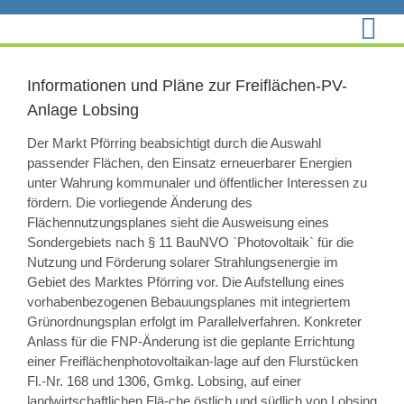
Zum
Inhalt
springen
Informationen und Pläne zur Freiflächen-PV-
Anlage Lobsing
Der Markt Pförring beabsichtigt durch die Auswahl
passender Flächen, den Einsatz erneuerbarer Energien
unter Wahrung kommunaler und öffentlicher Interessen zu
fördern. Die vorliegende Änderung des
Flächennutzungsplanes sieht die Ausweisung eines
Sondergebiets nach § 11 BauNVO `Photovoltaik` für die
Nutzung und Förderung solarer Strahlungsenergie im
Gebiet des Marktes Pförring vor. Die Aufstellung eines
vorhabenbezogenen Bebauungsplanes mit integriertem
Grünordnungsplan erfolgt im Parallelverfahren. Konkreter
Anlass für die FNP-Änderung ist die geplante Errichtung
einer Freiflächenphotovoltaikan-lage auf den Flurstücken
Fl.-Nr. 168 und 1306, Gmkg. Lobsing, auf einer
landwirtschaftlichen Flä-che östlich und südlich von Lobsing