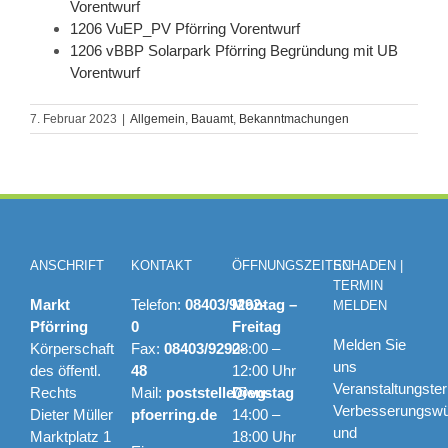
Vorentwurf
1206 VuEP_PV Pförring Vorentwurf
1206 vBBP Solarpark Pförring Begründung mit UB
Vorentwurf
7. Februar 2023
|
Allgemein
,
Bauamt
,
Bekanntmachungen
ANSCHRIFT
KONTAKT
ÖFFNUNGSZEITEN
SCHADEN |
TERMIN
Markt
Telefon:
08403/9292-
Montag –
MELDEN
Pförring
0
Freitag
Melden Sie
Körperschaft
Fax:
08403/9292-
08:00 –
uns
des öffentl.
48
12:00 Uhr
Veranstaltungste
Rechts
Mail:
poststelle@vg-
Dienstag
Verbesserungsw
Dieter Müller
pfoerring.de
14:00 –
und
Marktplatz 1
18:00 Uhr