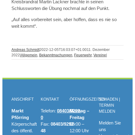
Kreisbrandrat Martin Lackner brachte in seinen
Schlussworten die Übung nochmal auf den Punkt.
„Auf alles vorbereitet sein, aber hoffen, dass es nie so
weit kommt“.
Andreas Schmidt
2022-12-05T16:03:07+01:00
11. Dezember
2022
|
Allgemein
,
Bekanntmachungen
,
Feuerwehr
,
Vereine
|
ANSCHRIFT
KONTAKT
ÖFFNUNGSZEITEN
SCHADEN |
TERMIN
Markt
Telefon:
08403/9292-
Montag –
MELDEN
Pförring
0
Freitag
Melden Sie
Körperschaft
Fax:
08403/9292-
08:00 –
uns
des öffentl.
48
12:00 Uhr