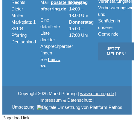
Veranstaltungster
Rechts
Mail:
poststelle@vg-
Dienstag
Verbesserungswü
Dieter
pfoerring.de
14:00 –
und
Müller
18:00 Uhr
Eine
Schäden in
Marktplatz 1
Donnerstag
detaillierte
unserer
85104
15:00 –
Liste
Gemeinde.
Pförring
17:00 Uhr
direkter
Deutschland
Ansprechpartner
JETZT
finden
MELDEN!
Sie
hier…
>>
Copyright
2026 Markt Pförring |
www.pfoerring.de
|
Impressum & Datenschutz
|
Umsetzung
Page load link