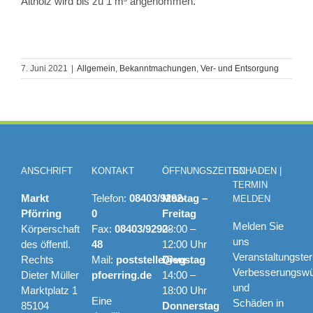
Altholz wird bis zu 1 m³ angenommen.
7. Juni 2021
|
Allgemein
,
Bekanntmachungen
,
Ver- und Entsorgung
ANSCHRIFT
KONTAKT
ÖFFNUNGSZEITEN
SCHADEN |
TERMIN
Markt
Telefon:
08403/9292-
Montag –
MELDEN
Pförring
0
Freitag
Melden Sie
Körperschaft
Fax:
08403/9292-
08:00 –
uns
des öffentl.
48
12:00 Uhr
Veranstaltungste
Rechts
Mail:
poststelle@vg-
Dienstag
Verbesserungsw
Dieter Müller
pfoerring.de
14:00 –
und
Marktplatz 1
18:00 Uhr
Eine
Schäden in
85104
Donnerstag