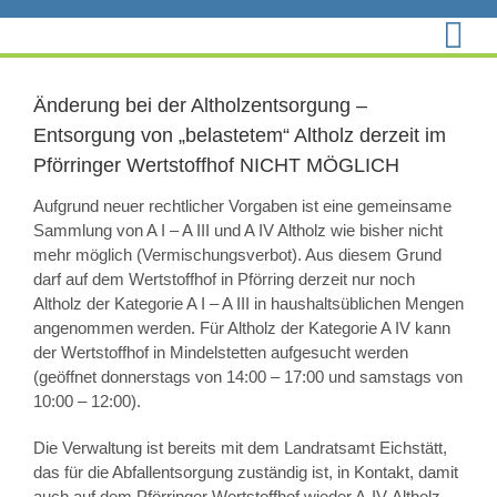
Zum
Inhalt
springen
Änderung bei der Altholzentsorgung –
Entsorgung von „belastetem“ Altholz derzeit im
Pförringer Wertstoffhof NICHT MÖGLICH
Aufgrund neuer rechtlicher Vorgaben ist eine gemeinsame
Sammlung von A I – A III und A IV Altholz wie bisher nicht
mehr möglich (Vermischungsverbot). Aus diesem Grund
darf auf dem Wertstoffhof in Pförring derzeit nur noch
Altholz der Kategorie A I – A III in haushaltsüblichen Mengen
angenommen werden. Für Altholz der Kategorie A IV kann
der Wertstoffhof in Mindelstetten aufgesucht werden
(geöffnet donnerstags von 14:00 – 17:00 und samstags von
10:00 – 12:00).
Die Verwaltung ist bereits mit dem Landratsamt Eichstätt,
das für die Abfallentsorgung zuständig ist, in Kontakt, damit
auch auf dem Pförringer Wertstoffhof wieder A-IV-Altholz