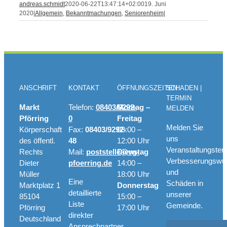
andreas.schmidt
2020-06-22T13:47:14+02:00
19. Juni
2020
|
Allgemein
,
Bekanntmachungen
,
Seniorenheim
|
ANSCHRIFT
KONTAKT
ÖFFNUNGSZEITEN
SCHADEN |
TERMIN
Markt
Telefon:
08403/9292-
Montag –
MELDEN
Pförring
0
Freitag
Melden Sie
Körperschaft
Fax:
08403/9292-
08:00 –
uns
des öffentl.
48
12:00 Uhr
Veranstaltungster
Rechts
Mail:
poststelle@vg-
Dienstag
Verbesserungswü
Dieter
pfoerring.de
14:00 –
und
Müller
18:00 Uhr
Eine
Schäden in
Marktplatz 1
Donnerstag
detaillierte
unserer
85104
15:00 –
Liste
Gemeinde.
Pförring
17:00 Uhr
direkter
Deutschland
Ansprechpartner